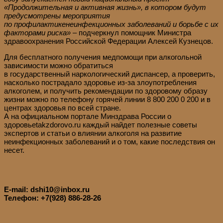
«Продолжительная и активная жизнь
»,
в котором буд
у
т
пр
едусмотрены мероприятия
по
профилактик
е
неинфекционных заболеваний и борьб
е
с их
факторами риска
»
–
подчеркнул помощник Министра
здравоохранения Российской Федерации Алексей Кузнецов.
Для бесплатного получения медпомощи при алкогольной
зависимости можно обратиться
в государственный наркологический диспансер, а проверить,
насколько пострадало здоровье из-за злоупотребления
алкоголем, и получить рекомендации по здоровому образу
жизни можно по телефону горячей линии 8 800 200 0 200 и в
центрах здоровья по всей стране.
А на официальном портале Минздрава России о
здоровьеtakzdorovo.ru каждый найдет полезные советы
экспертов и статьи о влиянии алкоголя на развитие
неинфекционных заболеваний и о том, какие последствия он
несет.
E-mail: dshi10@inbox.ru
Телефон: +7(928) 886-28-26