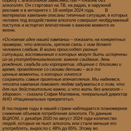
борьбу с алкогольной зависимостью – «Жизнь без
алкоголя». Он стартовал на ТВ, на радио, в наружной
рекламе и в интернете с 18 ноября 2024 года. В
материалах кампании описаны типичные ситуации, в которых
человек под воздействием алкоголя совершил необдуманный
поступок и испортил впечатление о важном моменте из
жизни.
«Основная
идея
нашей кампании – показать
на конкретных
примерах
, что алкоголь, крепкая связь с ним делает
человека слабым
.
В
жизни
происходят
разные
ситуации
,
воспоминания о которых
могут
б
ыть
испорчены
из-за
у
потребления
алкоголя
: в
ажное с
видание,
день
рождения, свадьба или
корпоратив
, общение с
близкими
и
время, проведенное со своими детьми
–
все
те
ценные
моменты, о которых хочется
сохранить
самые
приятные впечатления
.
Мы н
адеемся,
что
эта
кампания поможет людям задуматься
о том, что
для них действительно важно, и
что жить без алкоголя –
здорово
»
,
–
сказала София Малявина, генеральный директор
АНО «Национальные приоритеты».
В последние годы в нашей стране наблюдается планомерное
снижение объемов потребления алкоголя. По данным
ВЦИОМ, с декабря 2020 по август 2024 года количество
людей, которые не пьют алкоголь или стали меньше его
употреблять, выросло с 48% до 65%. Этому во