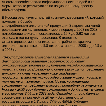
многом способствовала информированность людей и те
меры, которые реализуются по национальному проекту
«Демография».
В России реализуется целый комплекс мероприятий, который
помогает в борьбе
с потреблением алкогольной продукции. За время активной
реализации антиалкогольных мер в период с 2008 по 2023 гг.
потребление алкоголя сократилось с 15,7 до 8,63 литров
этанола в год на душу населения. В целом по
стране одновременно снижается потребление крепких
алкогольных напитков: с 9,9 литров этанола в 2008 г. до 4,9 л
в 2023 гг.
«
Злоупотребление алкоголем является важнейшим
фактором риска развития
сердечно-сосудистых
,
онкологических заболеваний, болезней желудочно-кишечного
тракта и других. В регионах с более высоким потреблением
алкоголя на душу населения ниже ожидаемая
продолжительность жизни людей и выше – смертность, в
том числе от внешних причин
.
Согласно концепции
сокращения потребления алкоголя, потребление этанола в
России к 2030 году должно сократиться до 7,8 л на человека
в год против 8,
44
л. в 2023 году
.
Отрадно, что по данным
социологов,
за последние 20 лет
доля непьющих
россиян
выросла в 1,8 раз, с 27% до 48%.
В будущем
году
запускается
нов
ый
национальн
ый
проект