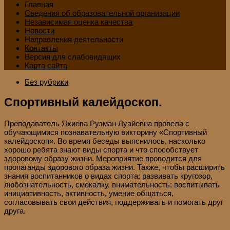
Главная
Сведения об образовательной организации
Независимая оценка качества
Новости
Направления деятельности
Контакты
Версия для слабовидящих
Карта сайта
Без рубрики
Спортивный калейдоскоп.
Преподаватель Яхиева Рузман Луайевна провела с
обучающимися познавательную викторину «Спортивный
калейдоскоп». Во время беседы выяснилось, насколько
хорошо ребята знают виды спорта и что способствует
здоровому образу жизни. Мероприятие проводится для
пропаганды здорового образа жизни. Также, чтобы расширить
знания воспитанников о видах спорта; развивать кругозор,
любознательность, смекалку, внимательность; воспитывать
инициативность, активность, умение общаться,
согласовывать свои действия, поддерживать и помогать друг
друга.