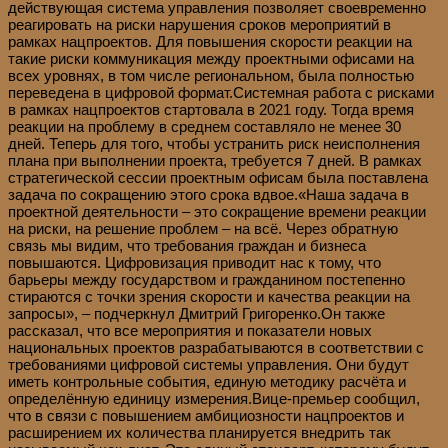
действующая система управления позволяет своевременно
реагировать на риски нарушения сроков мероприятий в
рамках нацпроектов. Для повышения скорости реакции на
такие риски коммуникация между проектными офисами на
всех уровнях, в том числе региональном, была полностью
переведена в цифровой формат.Системная работа с рисками
в рамках нацпроектов стартовала в 2021 году. Тогда время
реакции на проблему в среднем составляло не менее 30
дней. Теперь для того, чтобы устранить риск неисполнения
плана при выполнении проекта, требуется 7 дней. В рамках
стратегической сессии проектным офисам была поставлена
задача по сокращению этого срока вдвое.«Наша задача в
проектной деятельности – это сокращение времени реакции
на риски, на решение проблем – на всё. Через обратную
связь мы видим, что требования граждан и бизнеса
повышаются. Цифровизация приводит нас к тому, что
барьеры между государством и гражданином постепенно
стираются с точки зрения скорости и качества реакции на
запросы», – подчеркнул Дмитрий Григоренко.Он также
рассказал, что все мероприятия и показатели новых
национальных проектов разрабатываются в соответствии с
требованиями цифровой системы управления. Они будут
иметь контрольные события, единую методику расчёта и
определённую единицу измерения.Вице-премьер сообщил,
что в связи с повышением амбициозности нацпроектов и
расширением их количества планируется внедрить так